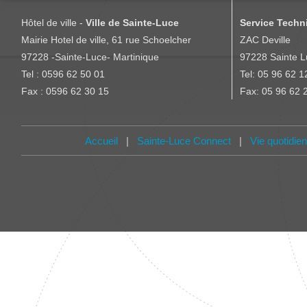
Responsable de la Police Municipale : Xavier ASTIER
• Coordonner les actions proposées par les associ
Hôtel de ville -
Ville de Sainte-Luce
Service Techni
12 rue Joliot Curie - 97228 Sainte Luce
efficacité.
Mairie Hotel de ville, 61 rue Schoelcher
ZAC Deville
Tél : 05 96 62 10 87 - Fax 05 96 78 14 68
97228 -Sainte-Luce- Martinique
97228 Sainte L
Horaires :
Coordonnées de OML
Tel : 0596 62 50 01
Tel: 05 96 62 1
Lundi, mardi, jeudi et vendredi de 7h30 - 13h30 à 14h30
Coordonnées de Office Municipal des Loisirs et de la Comm
Fax : 0596 62 30 15
Fax: 05 96 62 
Mercredi et samedi de 7h30 à 13h
22, Morne des Pères - 97228 Sainte Luce
Tél : 0596622600 - Fax : 0596622631
Email : oml97228@orange.fr
Accueil
|
Sainte-Luce Connect
|
Vie quotidie
Plus d'informations:
Facebook : Office Municipal Lucéen de la Culture des Sports