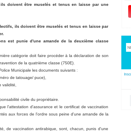
 ils doivent être muselés et tenus en laisse par une
tifs, ils doivent être muselés et tenus en laisse par
r.
ions est punie d'une amande de la deuxième classe
mière catégorie doit faire procéder à la déclaration de son
ravention de la quatrième classe (750E).
 Police Municipale les documents suivants :
Insc
numéro de tatouage/ puce),
 validité,
onsabilité civile du propriétaire.
e l'attestation d'assurance et le certificat de vaccination
entés aux forces de l'ordre sous peine d'une amande de la
ité, de vaccination antirabique, sont, chacun, punis d'une