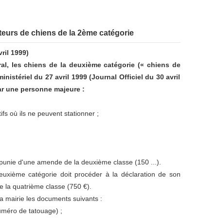
nteurs de chiens de la 2ème catégorie
vril 1999)
ural, les chiens de la deuxième catégorie (« chiens de
inistériel du 27 avril 1999 (Journal Officiel du 30 avril
par une personne majeure :
fs où ils ne peuvent stationner ;
 punie d'une amende de la deuxième classe (150 ...).
deuxième catégorie doit procéder à la déclaration de son
e la quatrième classe (750 €).
la mairie les documents suivants :
numéro de tatouage) ;