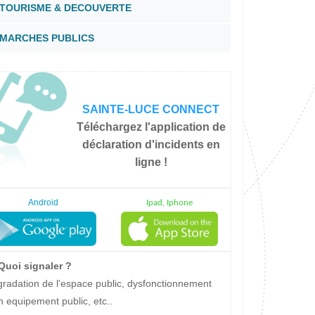
garderies a Sainte-Luce
associations
port a Sainte-Luce
TOURISME & DECOUVERTE
plages
entation de Roger ÉBION
orêt Montravail
Hôtels de Sainte-Luce
bars et restaurants
MARCHES PUBLICS
marchés publics
SAINTE-LUCE CONNECT
Téléchargez l'application de
déclaration d'incidents en
ligne !
Android
Ipad, Iphone
uoi signaler ?
radation de l'espace public, dysfonctionnement
n equipement public, etc..