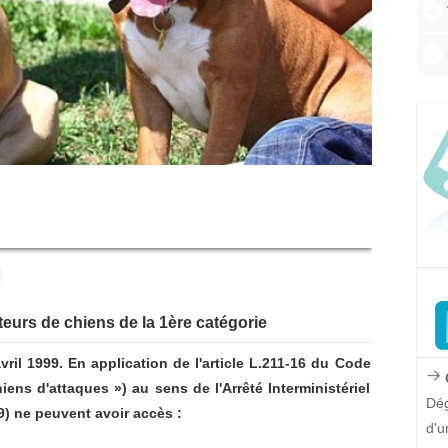
Les 
Les 
Le s
Les 
Prés
La f
Les 
Les 
Les 
teurs de chiens de la 1ère catégorie
avril 1999. En application de l'article L.211-16 du Code
Q
iens d'attaques ») au sens de l'Arrêté Interministériel
Dég
99) ne peuvent avoir accès :
d'u