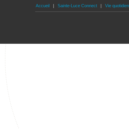
Accueil
|
Sainte-Luce Connect
|
Vie quotidie