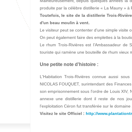
Malheureusement, depuis quelques années la dist
produite par la célèbre distillerie « La Mauny » à R
Toutefois, le site de la distillerie Trois-Riv
d'un beau moulin à vent.
Le visiteur peut se contenter d'une simple visite ou
On peut également faire des emplettes à la bout
Le rhum Trois-Rivières est l'Ambassadeur de S
touriste qui ramène une bouteille de rhum vieux mi
Une petite note d'histoire :
L'Habitation Trois-Rivières connue aussi sou
NICOLAS FOUQUET, surintendant des Finances d
son emprisonnement sous l'ordre de Louis XIV,
annexe une distillerie dont il reste de nos j
l'exploitation Céron fut transférée sur le domaine 
Visitez le site Officiel :
http://www.plantationt