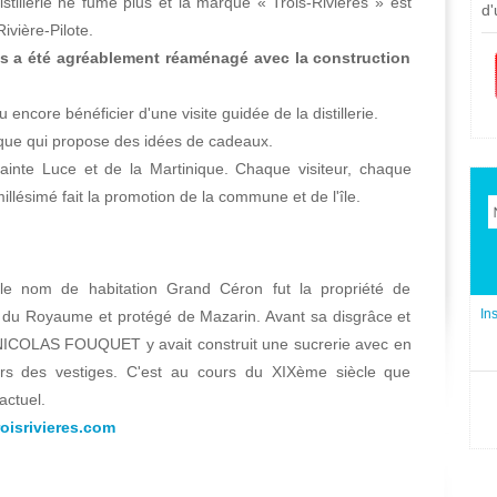
illerie ne fume plus et la marque « Trois-Rivières » est
d'
ivière-Pilote.
ières a été agréablement réaménagé avec la construction
 encore bénéficier d'une visite guidée de la distillerie.
ique qui propose des idées de cadeaux.
ainte Luce et de la Martinique. Chaque visiteur, chaque
llésimé fait la promotion de la commune et de l'île.
s le nom de habitation Grand Céron fut la propriété de
In
u Royaume et protégé de Mazarin. Avant sa disgrâce et
 NICOLAS FOUQUET y avait construit une sucrerie avec en
ours des vestiges. C'est au cours du XIXème siècle que
actuel.
roisrivieres.com