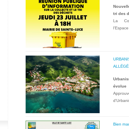
Nouvelle
tri des
La Com
l'Espace 
URBANI
ALLÉGÉ
Urbanis
évolue
Approuvé
d'Urbani
Bien mang