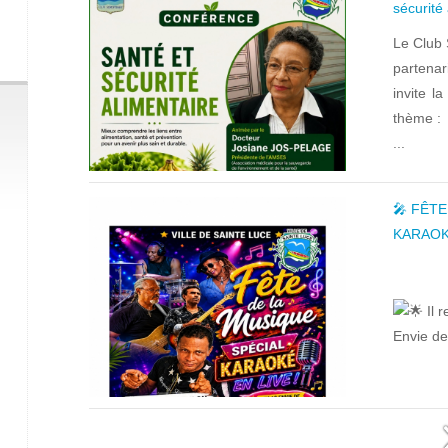
sécurité 
Le Club 
partena
invite l
thème :
...
🎤 FÊTE
KARAOK
Il 
Envie de 