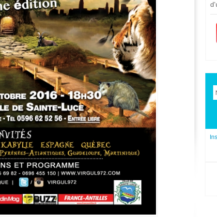
d'
In